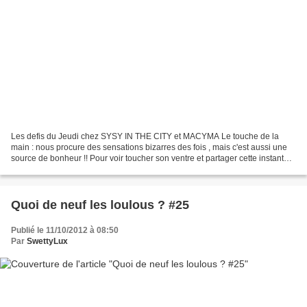
Les defis du Jeudi chez SYSY IN THE CITY et MACYMA Le touche de la
main : nous procure des sensations bizarres des fois , mais c'est aussi une
source de bonheur !! Pour voir toucher son ventre et partager cette instant
magique avec son homme , pouvoir...
Quoi de neuf les loulous ? #25
Publié le 11/10/2012 à 08:50
Par
SwettyLux