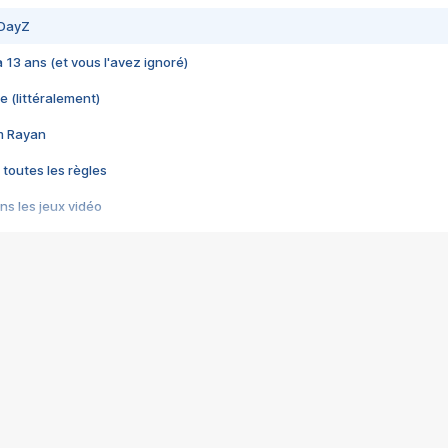
 DayZ
 a 13 ans (et vous l'avez ignoré)
e (littéralement)
im Rayan
 toutes les règles
s les jeux vidéo
us choquant de Rockstar ? - Le scandale BULLY
e plus moche de Steam
du RÊVE tourne au CAUCHEMAR
pendant 8 heures
it… à tort
umiliés par un jeu vidéo