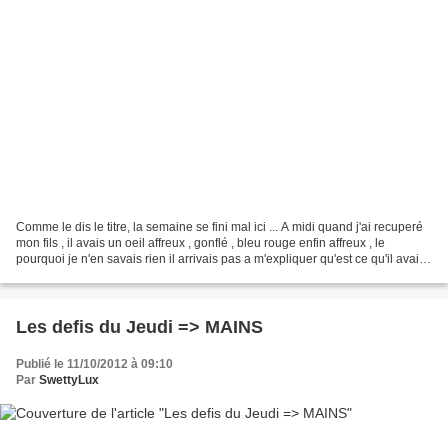
Comme le dis le titre, la semaine se fini mal ici ... A midi quand j'ai recuperé
mon fils , il avais un oeil affreux , gonflé , bleu rouge enfin affreux , le
pourquoi je n'en savais rien il arrivais pas a m'expliquer qu'est ce qu'il avais
fais ..A 16h30...
Les defis du Jeudi => MAINS
Publié le 11/10/2012 à 09:10
Par
SwettyLux