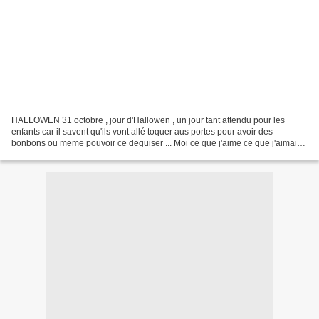
HALLOWEN 31 octobre , jour d'Hallowen , un jour tant attendu pour les
enfants car il savent qu'ils vont allé toquer aus portes pour avoir des
bonbons ou meme pouvoir ce deguiser ... Moi ce que j'aime ce que j'aimais
avant quand j'été petite , c'est que...