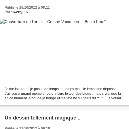
Publié le 26/10/2012 à 08:11
Par
SwettyLux
Je me fais rare , je passe de temps en temps mais le temps me depasse !!
J'ai reussi quand meme encore a faire le tour des blogs , mais c vrai que la
en ce moment je bouge je bouge et ma tete ne suit plus du tout ... Je voulais
quand meme m'excuser aupres...
Un dessin tellement magique ..
Publié le 23/10/2012 à 09:18