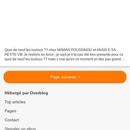
Quoi de neuf les loulous ?? chez MAMAN POUSSINOU et ANAIS E SA
PETITE VIE Je reviens en force , je sais je n'ai pas été tres presente pour ce
quoi de neuf les loulous ?? mais c vrai qu'en ce moment on fais pas grand
chose , et puis l'appareil photo est...
Page suivante >
Hébergé par Overblog
Top articles
Pages
Contact
Signaler un abus