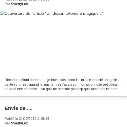
Par
SwettyLux
Dimanche étant donné que je travaillais , mon fils m'as concocté une jolie
petite surprise , quand je suis rentrée j'avais sur mon pc un jolie petit dessin ,
de quoi etre contente ... vu qu'il ne dessine pas bcp qu'il aime pas tellement
mais la waouhh...
Envie de ....
Publié le 21/10/2012 à 15:16
Par
SwettyLux